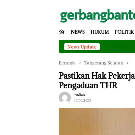
Loncat
ke
konten
NEWS
HUKUM
POLITIK
News Update
Tingkatk
Beranda
Tangerang Selatan
Pastikan Hak Pekerja
Pengaduan THR
Yudian
17/03/2025