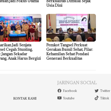
atuan Jadi Fokus Utama
Berkualitas Dimulai Sejak
Usia Dini
rikan Jadi Senjata
Pemkot Tangsel Perkuat
sel Cegah Stunting,
Gerakan Bumil Sehat, Pilar:
r: Jangan Sekadar
Kehamilan Sehat Pondasi
ang, Anak Harus Bergizi
Generasi Berkualitas
JARINGAN SOCIAL
Facebook
Twitter
Youtube
Tiktok
KONTAK KAMI