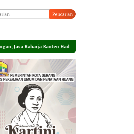
Pencarian
 Banten Hadiri Peresmian Sterilisasi Pelabuhan Merak