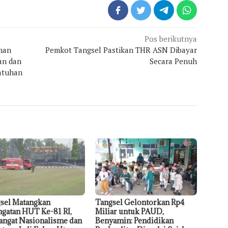
Pos berikutnya
man
Pemkot Tangsel Pastikan THR ASN Dibayar
an dan
Secara Penuh
atuhan
sel Matangkan
Tangsel Gelontorkan Rp4
ngatan HUT Ke-81 RI,
Miliar untuk PAUD,
ngat Nasionalisme dan
Benyamin: Pendidikan