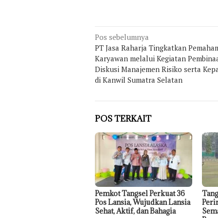
Navigasi
Pos sebelumnya
pos
PT Jasa Raharja Tingkatkan Pemaha
Karyawan melalui Kegiatan Pembina
Diskusi Manajemen Risiko serta Kep
di Kanwil Sumatra Selatan
POS TERKAIT
Pemkot Tangsel Perkuat 36
Tang
Pos Lansia, Wujudkan Lansia
Peri
Sehat, Aktif, dan Bahagia
Sema