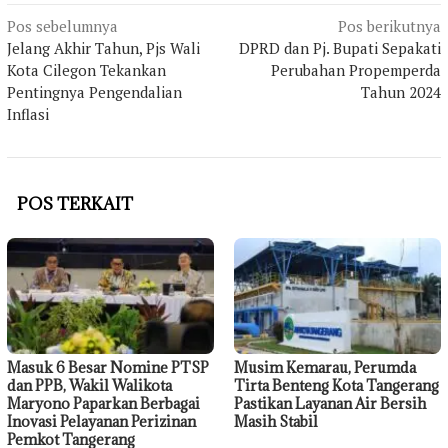
Navigasi
Pos sebelumnya
Pos berikutnya
pos
Jelang Akhir Tahun, Pjs Wali
DPRD dan Pj. Bupati Sepakati
Kota Cilegon Tekankan
Perubahan Propemperda
Pentingnya Pengendalian
Tahun 2024
Inflasi
POS TERKAIT
Masuk 6 Besar Nomine PTSP
Musim Kemarau, Perumda
dan PPB, Wakil Walikota
Tirta Benteng Kota Tangerang
Maryono Paparkan Berbagai
Pastikan Layanan Air Bersih
Inovasi Pelayanan Perizinan
Masih Stabil
Pemkot Tangerang