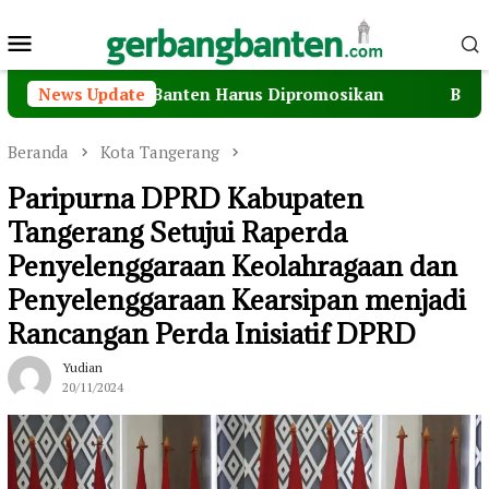
Loncat
Menu
ke
konten
Mobile
iwisata Banten Harus Dipromosikan
News Update
Bawa Semangat 
Beranda
Kota Tangerang
Paripurna DPRD Kabupaten
Tangerang Setujui Raperda
Penyelenggaraan Keolahragaan dan
Penyelenggaraan Kearsipan menjadi
Rancangan Perda Inisiatif DPRD
Yudian
20/11/2024