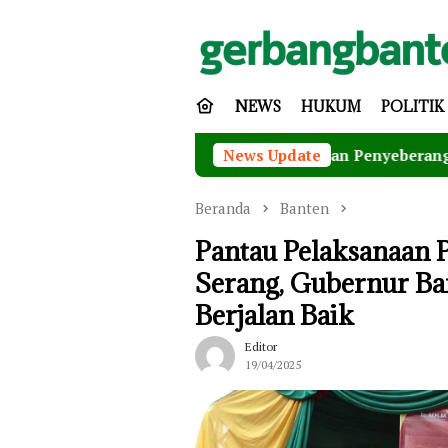
Loncat
ke
konten
NEWS
HUKUM
POLITIK
Keamanan dan Keselamatan Penyeberangan, Jasa Raharja Ba
News Update
Beranda
Banten
Pantau Pelaksanaan 
Serang, Gubernur Ba
Berjalan Baik
Editor
19/04/2025