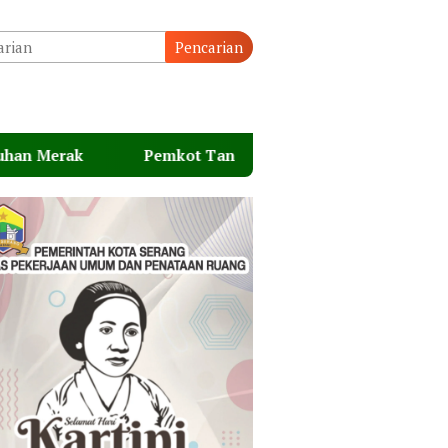
Pencarian
Pemkot Tangsel Perkuat 36 Pos Lansia, Wujudkan Lansia Se