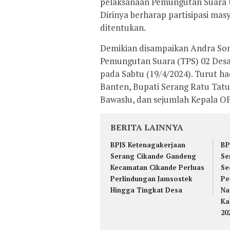
pelaksanaan Pemungutan Suara U
Dirinya berharap partisipasi ma
ditentukan.
Demikian disampaikan Andra So
Pemungutan Suara (TPS) 02 Desa
pada Sabtu (19/4/2024). Turut h
Banten, Bupati Serang Ratu Tat
Bawaslu, dan sejumlah Kepala O
BERITA LAINNYA
BPJS Ketenagakerjaan
BP
Serang Cikande Gandeng
Se
Kecamatan Cikande Perluas
Se
Perlindungan Jamsostek
Pe
Hingga Tingkat Desa
Na
Ka
20