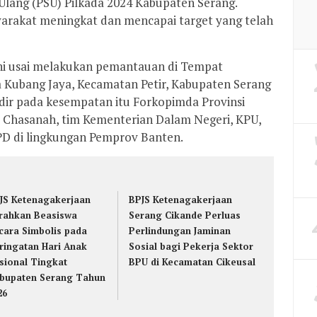
lang (PSU) Pilkada 2024 Kabupaten Serang.
syarakat meningkat dan mencapai target yang telah
ni usai melakukan pemantauan di Tempat
 Kubang Jaya, Kecamatan Petir, Kabupaten Serang
adir pada kesempatan itu Forkopimda Provinsi
u Chasanah, tim Kementerian Dalam Negeri, KPU,
PD di lingkungan Pemprov Banten.
JS Ketenagakerjaan
BPJS Ketenagakerjaan
rahkan Beasiswa
Serang Cikande Perluas
cara Simbolis pada
Perlindungan Jaminan
ringatan Hari Anak
Sosial bagi Pekerja Sektor
sional Tingkat
BPU di Kecamatan Cikeusal
bupaten Serang Tahun
26