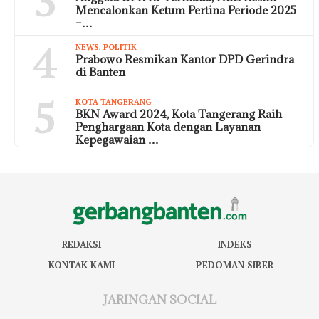
3
Mencalonkan Ketum Pertina Periode 2025
–…
4
NEWS
,
POLITIK
Prabowo Resmikan Kantor DPD Gerindra
di Banten
5
KOTA TANGERANG
BKN Award 2024, Kota Tangerang Raih
Penghargaan Kota dengan Layanan
Kepegawaian …
REDAKSI
INDEKS
KONTAK KAMI
PEDOMAN SIBER
JARINGAN SOCIAL