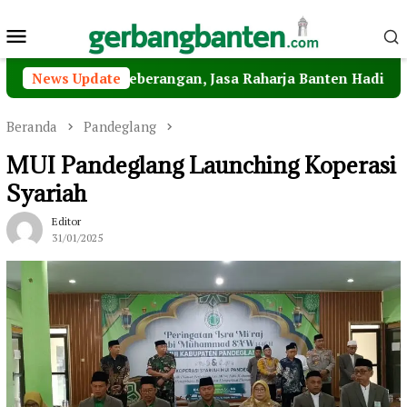
Loncat
Menu
ke
konten
Mobile
 Penyeberangan, Jasa Raharja Banten Hadiri Peresmian St
News Update
Beranda
Pandeglang
MUI Pandeglang Launching Koperasi
Syariah
Editor
31/01/2025