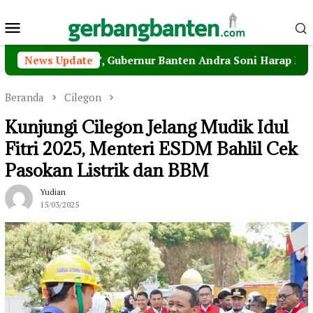
Loncat
Menu
ke
konten
Mobile
ari Pagi’, Gubernur Banten Andra Soni Harap MPI Jadi Jem
News Update
Beranda
Cilegon
Kunjungi Cilegon Jelang Mudik Idul
Fitri 2025, Menteri ESDM Bahlil Cek
Pasokan Listrik dan BBM
Yudian
15/03/2025