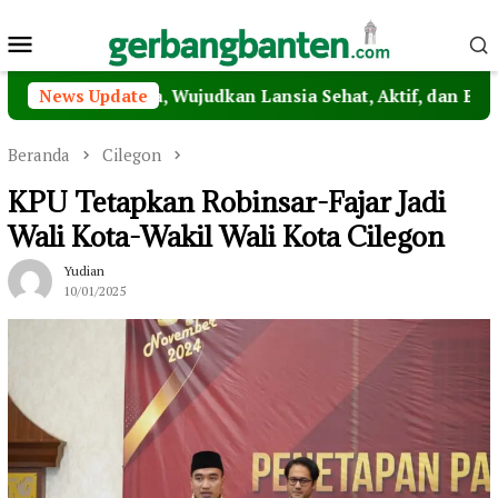
Loncat
Menu
ke
konten
Mobile
 Lansia, Wujudkan Lansia Sehat, Aktif, dan Bahagia
News Update
Beranda
Cilegon
KPU Tetapkan Robinsar-Fajar Jadi
Wali Kota-Wakil Wali Kota Cilegon
Yudian
10/01/2025