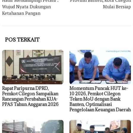
Hadir Mendampingi Petani :
Provinsi Banten, Kota Cilegon
Wujud Nyata Dukungan
Mulai Bersiap
Ketahanan Pangan
POS TERKAIT
Rapat Paripurna DPRD,
Momentum Puncak HUT ke-
Pemkot Cilegon Sampaikan
10 2026, Pemkot Cilegon
Rancangan Perubahan KUA-
Teken MoU dengan Bank
PPAS Tahun Anggaran 2026
Banten, Optimalisasi
Pengelolaan Keuangan Daerah