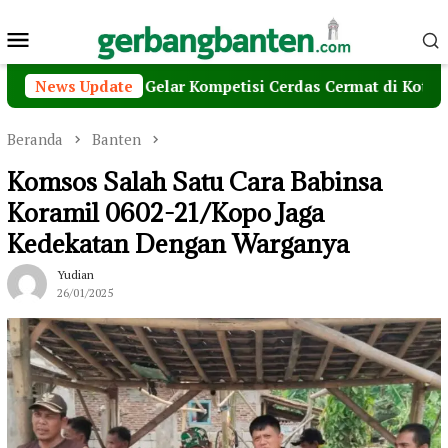
Loncat
Menu
ke
konten
Mobile
r, Maxim Gelar Kompetisi Cerdas Cermat di Kota Serang
News Update
Beranda
Banten
Komsos Salah Satu Cara Babinsa
Koramil 0602-21/Kopo Jaga
Kedekatan Dengan Warganya
Yudian
26/01/2025