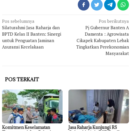
Navigasi
Pos sebelumnya
Pos berikutnya
pos
Silaturahmi Jasa Raharja dan
Pj Gubernur Banten A
BPTD Kelas II Banten: Sinergi
Damenta : Agrowisata
untuk Penguatan Jaminan
Cikapek Kabupaten Lebak
Asuransi Kecelakaan
Tingkatkan Perekonomian
Masyarakat
POS TERKAIT
Komitmen Keselamatan
Jasa Raharja Kunjungi RS