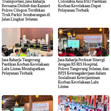
Transportasi, Jasa Raharja
Colombia Asia BSD Pastikan
Bersama Dishub dan Kamsel
Korban Kecelakaan Dapat
Polres Cilegon Tertibkan
Pelayanan Terbaik
Truk Parkir Sembarangan di
Jalan Lingkar Selatan
Jasa Raharja Tangerang
Jasa Raharja Perkuat Sinergi
Pastikan Korban Kecelakaan
dengan RS RIS Hospital,
Lalu Lintas Mendapatkan
Polres Tangerang Selatan, dan
Pelayanan Terbaik
BPJS Ketenagakerjaan dalam
Sosialisasi Keterjaminan
Korban Kecelakaan Lalu
Lintas