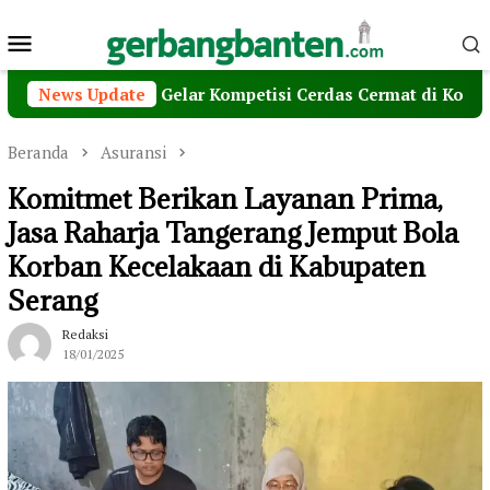
Loncat
Menu
ke
konten
Mobile
r, Maxim Gelar Kompetisi Cerdas Cermat di Kota Serang
News Update
Beranda
Asuransi
Komitmet Berikan Layanan Prima,
Jasa Raharja Tangerang Jemput Bola
Korban Kecelakaan di Kabupaten
Serang
Redaksi
18/01/2025