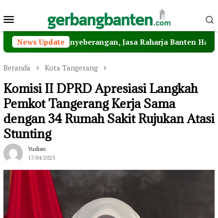
Loncat
Menu
ke
konten
Mobile
an Penyeberangan, Jasa Raharja Banten Hadiri Peresmian 
News Update
Beranda
Kota Tangerang
Komisi II DPRD Apresiasi Langkah
Pemkot Tangerang Kerja Sama
dengan 34 Rumah Sakit Rujukan Atasi
Stunting
Yudian
17/04/2025