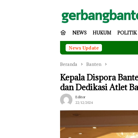
Loncat
ke
konten
NEWS
HUKUM
POLITIK
News Update
Tingkatka
Beranda
Banten
Kepala Dispora Bant
dan Dedikasi Atlet B
Editor
22/12/2024