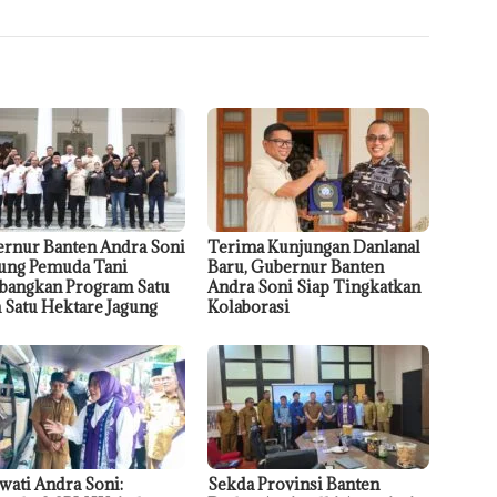
rnur Banten Andra Soni
Terima Kunjungan Danlanal
ng Pemuda Tani
Baru, Gubernur Banten
angkan Program Satu
Andra Soni Siap Tingkatkan
 Satu Hektare Jagung
Kolaborasi
wati Andra Soni:
Sekda Provinsi Banten