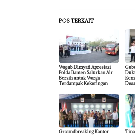
POS TERKAIT
Wagub Dimyati Apresiasi
Gube
Polda Banten Salurkan Air
Duku
Bersih untuk Warga
Kemb
Terdampak Kekeringan
Desa
Groundbreaking Kantor
Tina