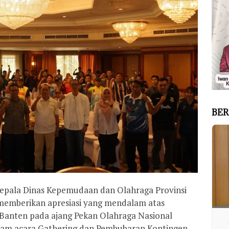
BER
Kepala Dinas Kepemudaan dan Olahraga Provinsi
 memberikan apresiasi yang mendalam atas
 Banten pada ajang Pekan Olahraga Nasional
lam acara Gathering dan Pembubaran Kontingen