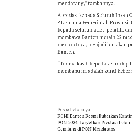
mendatang,” tambahnya.
Apresiasi kepada Seluruh Insan 
Atas nama Pemerintah Provinsi
kepada seluruh atlet, pelatih, da
membawa Banten meraih 22 medal
menurutnya, menjadi lonjakan pr
Banten.
“Terima kasih kepada seluruh pi
membahu ini adalah kunci keberh
Navigasi
Pos sebelumnya
pos
KONI Banten Resmi Bubarkan Konti
PON 2024, Targetkan Prestasi Lebih
Gemilang di PON Mendatang