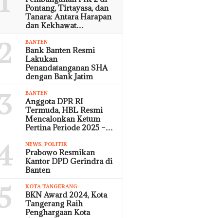
1
Pontang, Tirtayasa, dan
Tanara: Antara Harapan
dan Kekhawat…
2
BANTEN
Bank Banten Resmi
Lakukan
Penandatanganan SHA
dengan Bank Jatim
3
BANTEN
Anggota DPR RI
Termuda, HBL Resmi
Mencalonkan Ketum
Pertina Periode 2025 –…
4
NEWS
,
POLITIK
Prabowo Resmikan
Kantor DPD Gerindra di
Banten
5
KOTA TANGERANG
BKN Award 2024, Kota
Tangerang Raih
Penghargaan Kota