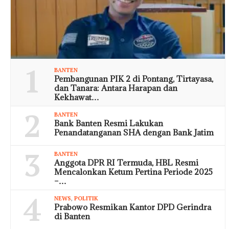
1
BANTEN
Pembangunan PIK 2 di Pontang, Tirtayasa,
dan Tanara: Antara Harapan dan
Kekhawat…
2
BANTEN
Bank Banten Resmi Lakukan
Penandatanganan SHA dengan Bank Jatim
3
BANTEN
Anggota DPR RI Termuda, HBL Resmi
Mencalonkan Ketum Pertina Periode 2025
–…
4
NEWS
,
POLITIK
Prabowo Resmikan Kantor DPD Gerindra
di Banten