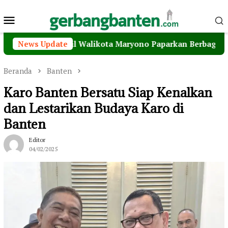
Loncat
Menu
ke
konten
Mobile
Wakil Walikota Maryono Paparkan Berbagai Inovasi Pelay
News Update
Beranda
Banten
Karo Banten Bersatu Siap Kenalkan
dan Lestarikan Budaya Karo di
Banten
Editor
04/02/2025