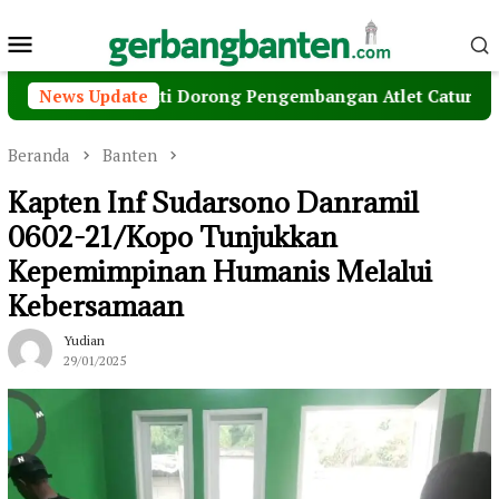
Loncat
Menu
ke
konten
Mobile
d Dimyati Dorong Pengembangan Atlet Catur Sejak Dini
News Update
Beranda
Banten
Kapten Inf Sudarsono Danramil
0602-21/Kopo Tunjukkan
Kepemimpinan Humanis Melalui
Kebersamaan
Yudian
29/01/2025