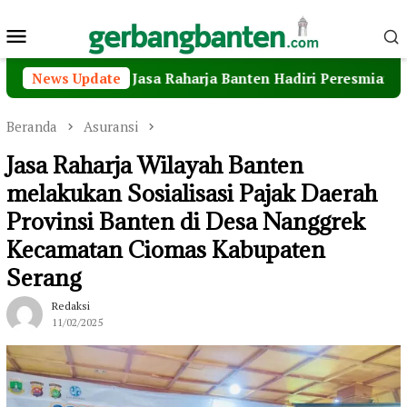
Loncat
Menu
ke
konten
Mobile
gan, Jasa Raharja Banten Hadiri Peresmian Sterilisasi P
News Update
Beranda
Asuransi
Jasa Raharja Wilayah Banten
melakukan Sosialisasi Pajak Daerah
Provinsi Banten di Desa Nanggrek
Kecamatan Ciomas Kabupaten
Serang
Redaksi
11/02/2025