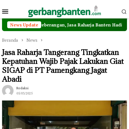
Loncat
Menu
ke
konten
Mobile
 Penyeberangan, Jasa Raharja Banten Hadiri Peresmian St
News Update
Beranda
News
Jasa Raharja Tangerang Tingkatkan
Kepatuhan Wajib Pajak Lakukan Giat
SIGAP di PT Pamengkang Jagat
Abadi
Redaksi
05/03/2025