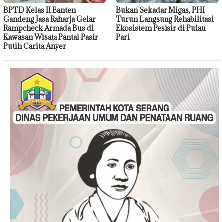
BPTD Kelas II Banten
Bukan Sekadar Migas, PHI
Gandeng Jasa Raharja Gelar
Turun Langsung Rehabilitasi
Rampcheck Armada Bus di
Ekosistem Pesisir di Pulau
Kawasan Wisata Pantai Pasir
Pari
Putih Carita Anyer