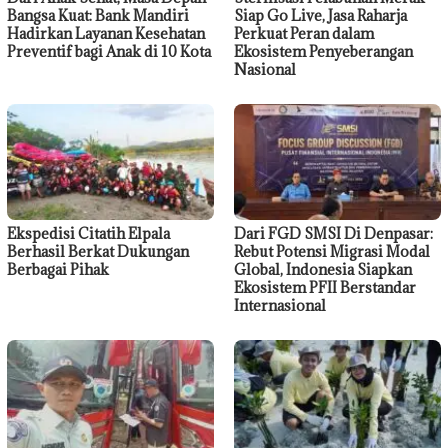
Bangsa Kuat: Bank Mandiri
Siap Go Live, Jasa Raharja
Hadirkan Layanan Kesehatan
Perkuat Peran dalam
Preventif bagi Anak di 10 Kota
Ekosistem Penyeberangan
Nasional
Ekspedisi Citatih Elpala
Dari FGD SMSI Di Denpasar:
Berhasil Berkat Dukungan
Rebut Potensi Migrasi Modal
Berbagai Pihak
Global, Indonesia Siapkan
Ekosistem PFII Berstandar
Internasional