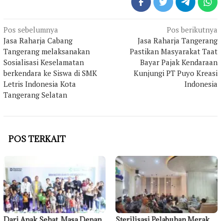
Navigasi
Pos sebelumnya
Pos berikutnya
pos
Jasa Raharja Cabang
Jasa Raharja Tangerang
Tangerang melaksanakan
Pastikan Masyarakat Taat
Sosialisasi Keselamatan
Bayar Pajak Kendaraan
berkendara ke Siswa di SMK
Kunjungi PT Puyo Kreasi
Letris Indonesia Kota
Indonesia
Tangerang Selatan
POS TERKAIT
Dari Anak Sehat, Masa Depan
Sterilisasi Pelabuhan Merak