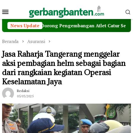
Loncat
Menu
ke
konten
Mobile
myati Dorong Pengembangan Atlet Catur Sejak Dini
News Update
Beranda
Asuransi
Jasa Raharja Tangerang menggelar
aksi pembagian helm sebagai bagian
dari rangkaian kegiatan Operasi
Keselamatan Jaya
Redaksi
05/03/2025