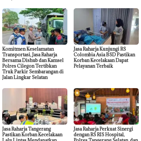
Komitmen Keselamatan
Jasa Raharja Kunjungi RS
Transportasi, Jasa Raharja
Colombia Asia BSD Pastikan
Bersama Dishub dan Kamsel
Korban Kecelakaan Dapat
Polres Cilegon Tertibkan
Pelayanan Terbaik
Truk Parkir Sembarangan di
Jalan Lingkar Selatan
Jasa Raharja Tangerang
Jasa Raharja Perkuat Sinergi
Pastikan Korban Kecelakaan
dengan RS RIS Hospital,
Lalu Lintas Mendapatkan
Polres Tangerang Selatan, dan