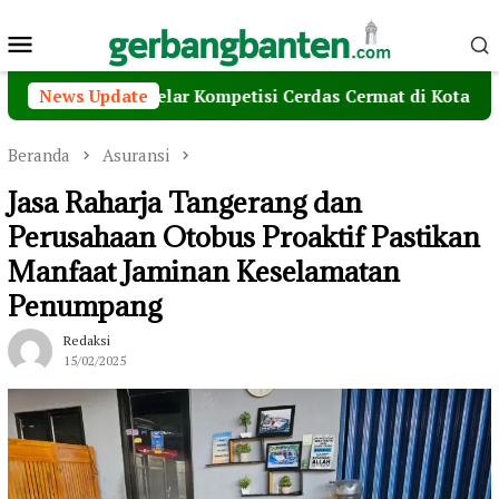
Loncat
Menu
ke
konten
Mobile
 Maxim Gelar Kompetisi Cerdas Cermat di Kota Serang
News Update
Beranda
Asuransi
Jasa Raharja Tangerang dan
Perusahaan Otobus Proaktif Pastikan
Manfaat Jaminan Keselamatan
Penumpang
Redaksi
15/02/2025