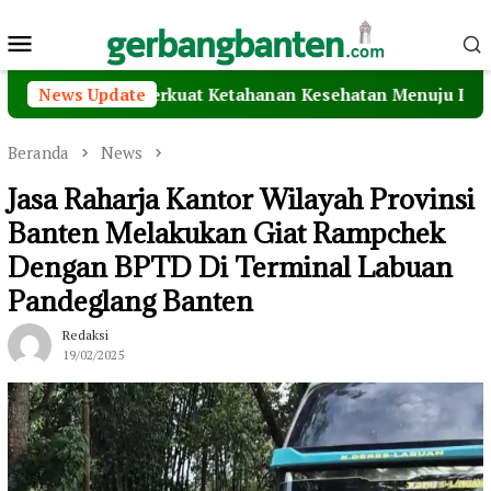
Loncat
Menu
ke
konten
Mobile
Ormas Perkuat Ketahanan Kesehatan Menuju Indonesia Em
News Update
Beranda
News
Jasa Raharja Kantor Wilayah Provinsi
Banten Melakukan Giat Rampchek
Dengan BPTD Di Terminal Labuan
Pandeglang Banten
Redaksi
19/02/2025