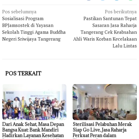
Navigasi
Pos sebelumnya
Pos berikutnya
pos
Sosialisasi Program
Pastikan Santunan Tepat
BPJamsostek di Yayasan
Sasaran Jasa Raharja
Sekolah Tinggi Agama Buddha
Tangerang Cek Keabsahan
Negeri Sriwijaya Tangerang
Ahli Waris Korban Kecelakaan
Lalu Lintas
POS TERKAIT
Dari Anak Sehat, Masa Depan
Sterilisasi Pelabuhan Merak
Bangsa Kuat: Bank Mandiri
Siap Go Live, Jasa Raharja
Hadirkan Layanan Kesehatan
Perkuat Peran dalam