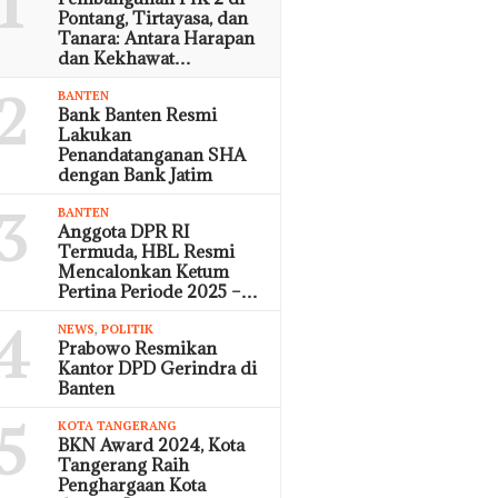
1
Pontang, Tirtayasa, dan
Tanara: Antara Harapan
dan Kekhawat…
2
BANTEN
Bank Banten Resmi
Lakukan
Penandatanganan SHA
dengan Bank Jatim
3
BANTEN
Anggota DPR RI
Termuda, HBL Resmi
Mencalonkan Ketum
Pertina Periode 2025 –…
4
NEWS
,
POLITIK
Prabowo Resmikan
Kantor DPD Gerindra di
Banten
5
KOTA TANGERANG
BKN Award 2024, Kota
Tangerang Raih
Penghargaan Kota