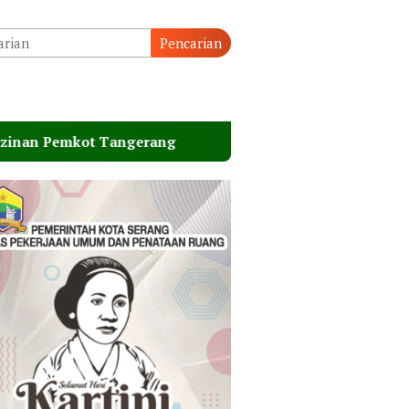
Pencarian
t Tangerang
Musim Kemarau, Perumda Tirta Benteng 