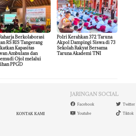
 Raharja Berkolaborasi
Polri Kerahkan 372 Taruna
an RS RIS Tangerang
Akpol Dampingi Siswa di 73
katkan Kapasitas
Sekolah Rakyat Bersama
wan Ambulans dan
Taruna Akademi TNI
emudi Ojol melalui
tihan PPGD
JARINGAN SOCIAL
Facebook
Twitter
Youtube
Tiktok
KONTAK KAMI