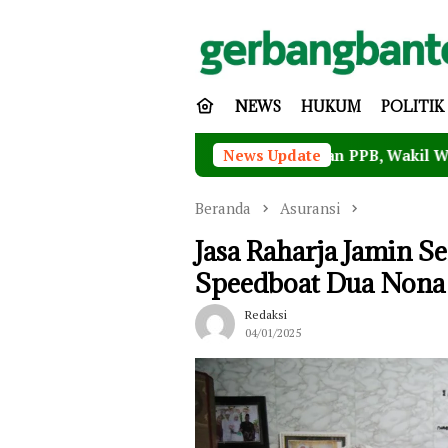
Loncat
ke
konten
NEWS
HUKUM
POLITIK
Masuk 6 Besar Nomine PTSP dan PPB, Wakil Walikota Maryo
News Update
Beranda
Asuransi
Jasa Raharja Jamin 
Speedboat Dua Nona 
Redaksi
04/01/2025