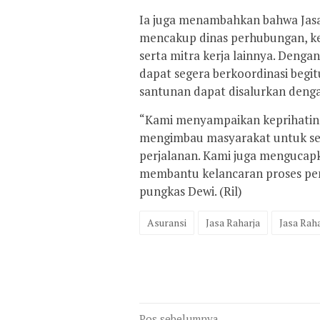
Ia juga menambahkan bahwa Jasa R
mencakup dinas perhubungan, kep
serta mitra kerja lainnya. Dengan
dapat segera berkoordinasi begi
santunan dapat disalurkan denga
“Kami menyampaikan keprihatinan
mengimbau masyarakat untuk sel
perjalanan. Kami juga mengucapk
membantu kelancaran proses pe
pungkas Dewi. (Ril)
Asuransi
Jasa Raharja
Jasa Rah
Pos sebelumnya