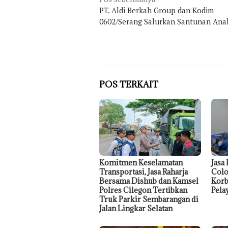
Navigasi
pos
PT. Aldi Berkah Group dan Kodim
0602/Serang Salurkan Santunan Ana
POS TERKAIT
Komitmen Keselamatan
Jasa
Transportasi, Jasa Raharja
Colo
Bersama Dishub dan Kamsel
Korb
Polres Cilegon Tertibkan
Pela
Truk Parkir Sembarangan di
Jalan Lingkar Selatan