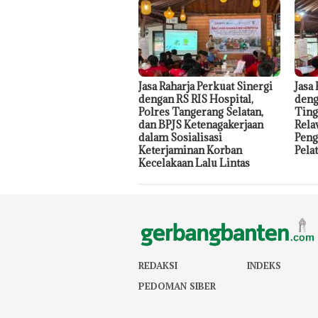
Jasa Raharja Perkuat Sinergi
Jasa
dengan RS RIS Hospital,
deng
Polres Tangerang Selatan,
Ting
dan BPJS Ketenagakerjaan
Rela
dalam Sosialisasi
Peng
Keterjaminan Korban
Pela
Kecelakaan Lalu Lintas
REDAKSI
INDEKS
PEDOMAN SIBER