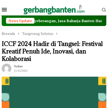
Loncat
Menu
ke
konten
Mobile
n Penyeberangan, Jasa Raharja Banten Hadiri Peresmian S
News Update
Beranda
Tangerang Selatan
ICCF 2024 Hadir di Tangsel: Festival
Kreatif Penuh Ide, Inovasi, dan
Kolaborasi
Yudian
11/12/2024