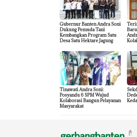
Gubernur Banten Andra Soni
Teri
Dukung Pemuda Tani
Baru
Kembangkan Program Satu
Andr
Desa Satu Hektare Jagung
Kola
Tinawati Andra Soni:
Sekd
Posyandu 6 SPM Wujud
Dede
Kolaborasi Bangun Pelayanan
Keda
Masyarakat