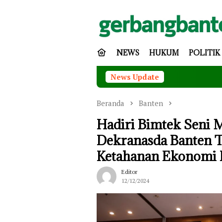
Loncat
ke
konten
NEWS
HUKUM
POLITIK
News Update
Per
Beranda
Banten
Hadiri Bimtek Seni M
Dekranasda Banten 
Ketahanan Ekonomi 
Editor
12/12/2024