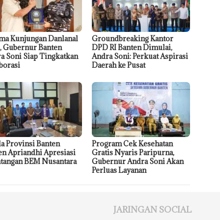
ma Kunjungan Danlanal
Groundbreaking Kantor
, Gubernur Banten
DPD RI Banten Dimulai,
a Soni Siap Tingkatkan
Andra Soni: Perkuat Aspirasi
borasi
Daerah ke Pusat
a Provinsi Banten
Program Cek Kesehatan
n Apriandhi Apresiasi
Gratis Nyaris Paripurna,
tangan BEM Nusantara
Gubernur Andra Soni Akan
Perluas Layanan
JARINGAN SOCIAL