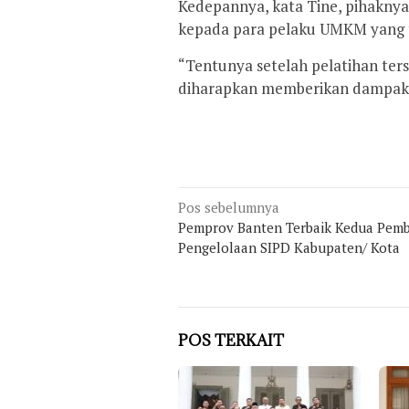
Kedepannya, kata Tine, pihakny
kepada para pelaku UMKM yang t
“Tentunya setelah pelatihan te
diharapkan memberikan dampak y
Navigasi
Pos sebelumnya
pos
Pemprov Banten Terbaik Kedua Pem
Pengelolaan SIPD Kabupaten/ Kota
POS TERKAIT