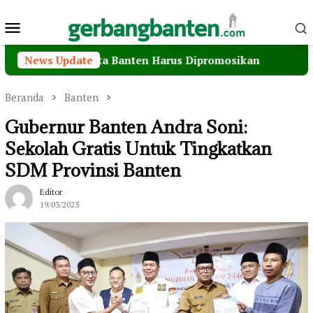
Loncat
Menu
ke
konten
Mobile
 Pariwisata Banten Harus Dipromosikan
News Update
Bawa Seman
Beranda
Banten
Gubernur Banten Andra Soni:
Sekolah Gratis Untuk Tingkatkan
SDM Provinsi Banten
Editor
19/03/2025