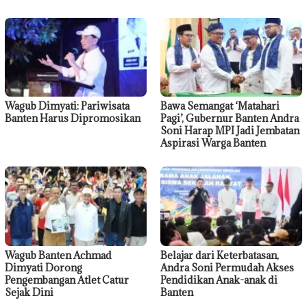
Wagub Dimyati: Pariwisata
Bawa Semangat ‘Matahari
Banten Harus Dipromosikan
Pagi’, Gubernur Banten Andra
Soni Harap MPI Jadi Jembatan
Aspirasi Warga Banten
Wagub Banten Achmad
Belajar dari Keterbatasan,
Dimyati Dorong
Andra Soni Permudah Akses
Pengembangan Atlet Catur
Pendidikan Anak-anak di
Sejak Dini
Banten