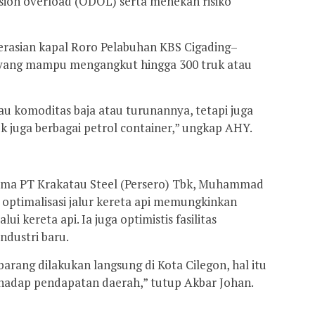
ion overload (ODOL) serta menekan risiko
erasian kapal Roro Pelabuhan KBS Cigading–
 yang mampu mengangkut hingga 300 truk atau
u komoditas baja atau turunannya, tetapi juga
k juga berbagai petrol container,” ungkap AHY.
Utama PT Krakatau Steel (Persero) Tbk, Muhammad
optimalisasi jalur kereta api memungkinkan
 kereta api. Ia juga optimistis fasilitas
dustri baru.
rang dilakukan langsung di Kota Cilegon, hal itu
rhadap pendapatan daerah,” tutup Akbar Johan.