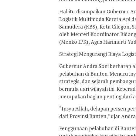
​Hal itu disampaikan Gubernur A
Logistik Multimoda Kereta Api 
Samudera (KBS), Kota Cilegon, Se
oleh Menteri Koordinator Bidan
(Menko IPK), Agus Harimurti Yu
​Strategi Mengurangi Biaya Logist
​Gubernur Andra Soni berharap akt
pelabuhan di Banten. Menurutnya
strategis, dan sejarah pembangun
bermula dari wilayah ini. Kebera
merupakan bagian penting dari a
​“Insya Allah, delapan persen p
dari Provinsi Banten,” ujar Andra 
​Penggunaan pelabuhan di Banten 
untuk meningkatkan nilai tukar 