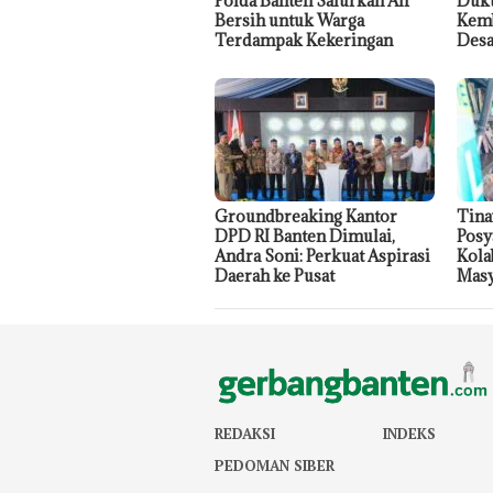
Polda Banten Salurkan Air
Duku
Bersih untuk Warga
Kemb
Terdampak Kekeringan
Desa
Groundbreaking Kantor
Tina
DPD RI Banten Dimulai,
Posy
Andra Soni: Perkuat Aspirasi
Kola
Daerah ke Pusat
Masy
REDAKSI
INDEKS
PEDOMAN SIBER