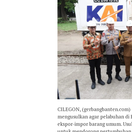
​CILEGON, (gerbangbanten.com) –
mengusulkan agar pelabuhan di B
ekspor-impor barang umum. Usula
untuk mendorong pertumbuhan e