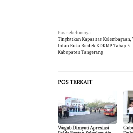
Navigasi
Pos sebelumnya
pos
Tingkatkan Kapasitas Kelembagaan,
Intan Buka Bimtek KDKMP Tahap 3
Kabupaten Tangerang
POS TERKAIT
Wagub Dimyati Apresiasi
Gube