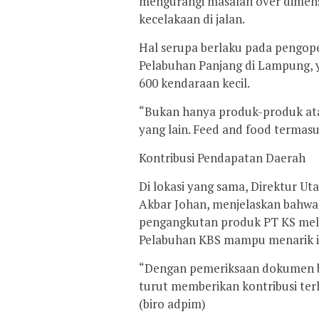
mengurangi masalah over dimens
kecelakaan di jalan.
​Hal serupa berlaku pada pengop
Pelabuhan Panjang di Lampung,
600 kendaraan kecil.
​“Bukan hanya produk-produk ata
yang lain. Feed and food termasu
​Kontribusi Pendapatan Daerah
​Di lokasi yang sama, Direktur 
Akbar Johan, menjelaskan bahwa 
pengangkutan produk PT KS melalui
Pelabuhan KBS mampu menarik in
​“Dengan pemeriksaan dokumen ba
turut memberikan kontribusi te
(biro adpim)