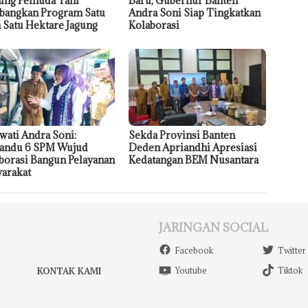
ng Pemuda Tani
Baru, Gubernur Banten
angkan Program Satu
Andra Soni Siap Tingkatkan
 Satu Hektare Jagung
Kolaborasi
wati Andra Soni:
Sekda Provinsi Banten
andu 6 SPM Wujud
Deden Apriandhi Apresiasi
borasi Bangun Pelayanan
Kedatangan BEM Nusantara
arakat
JARINGAN SOCIAL
Facebook
Twitter
Youtube
Tiktok
KONTAK KAMI