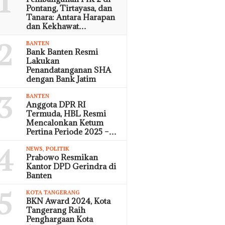
1
Pontang, Tirtayasa, dan
Tanara: Antara Harapan
dan Kekhawat…
2
BANTEN
Bank Banten Resmi
Lakukan
Penandatanganan SHA
dengan Bank Jatim
3
BANTEN
Anggota DPR RI
Termuda, HBL Resmi
Mencalonkan Ketum
Pertina Periode 2025 –…
4
NEWS
,
POLITIK
Prabowo Resmikan
Kantor DPD Gerindra di
Banten
5
KOTA TANGERANG
BKN Award 2024, Kota
Tangerang Raih
Penghargaan Kota