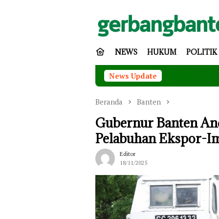
Loncat
ke
konten
NEWS
HUKUM
POLITIK
News Update
Tingkatkan Ke
Beranda
Banten
Gubernur Banten And
Pelabuhan Ekspor-
Editor
18/11/2025