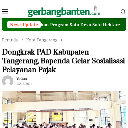
Loncat
Menu
ke
konten
Mobile
mbangkan Program Satu Desa Satu Hektare Jagung
News Update
Beranda
Kota Tangerang
Dongkrak PAD Kabupaten
Tangerang, Bapenda Gelar Sosialisasi
Pelayanan Pajak
Yudian
13/12/2024