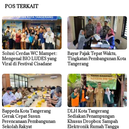
POS TERKAIT
Solusi Cerdas WC Mampet :
Bayar Pajak Tepat Waktu,
Mengenal BIO LUDES yang
Tingkatan Pembangunan Kota
Viral di Festival Cisadane
Tangerang
Bappeda Kota Tangerang
DLH Kota Tangerang
Gerak Cepat Susun
Sediakan Penampungan
Perencanaan Pembangunan
Khusus Dropbox Sampah
Sekolah Rakyat
Elektronik Rumah Tangga