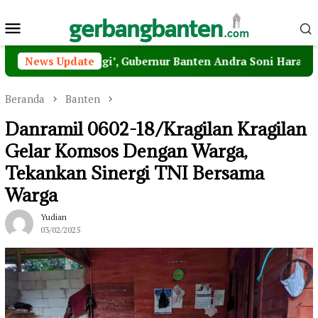
Loncat
Menu
ke
konten
Mobile
ahari Pagi’, Gubernur Banten Andra Soni Harap MPI Jadi 
News Update
Beranda
Banten
Danramil 0602-18/Kragilan Kragilan
Gelar Komsos Dengan Warga,
Tekankan Sinergi TNI Bersama
Warga
Yudian
03/02/2025