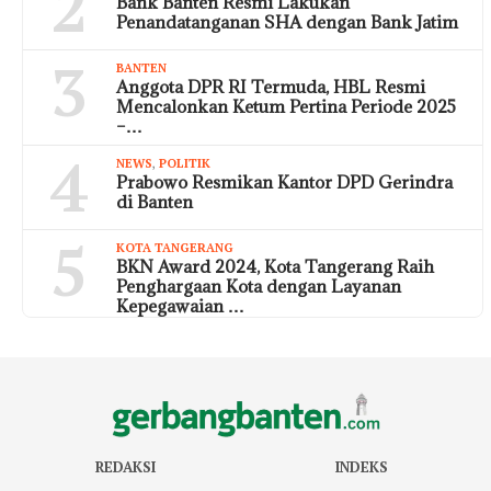
2
Bank Banten Resmi Lakukan
Penandatanganan SHA dengan Bank Jatim
3
BANTEN
Anggota DPR RI Termuda, HBL Resmi
Mencalonkan Ketum Pertina Periode 2025
–…
4
NEWS
,
POLITIK
Prabowo Resmikan Kantor DPD Gerindra
di Banten
5
KOTA TANGERANG
BKN Award 2024, Kota Tangerang Raih
Penghargaan Kota dengan Layanan
Kepegawaian …
REDAKSI
INDEKS