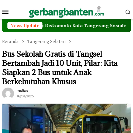
Loncat
Menu
ke
konten
Mobile
seminasi Diskominfo Kota Tangerang Sosialisasikan Pilih Jal
News Update
Beranda
Tangerang Selatan
Bus Sekolah Gratis di Tangsel
Bertambah Jadi 10 Unit, Pilar: Kita
Siapkan 2 Bus untuk Anak
Berkebutuhan Khusus
Yudian
09/04/2025