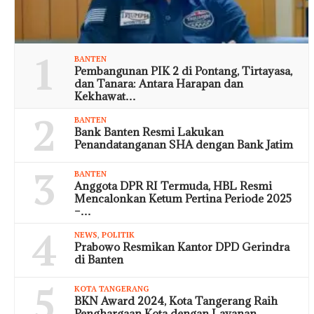
1
BANTEN
Pembangunan PIK 2 di Pontang, Tirtayasa,
dan Tanara: Antara Harapan dan
Kekhawat…
2
BANTEN
Bank Banten Resmi Lakukan
Penandatanganan SHA dengan Bank Jatim
3
BANTEN
Anggota DPR RI Termuda, HBL Resmi
Mencalonkan Ketum Pertina Periode 2025
–…
4
NEWS
,
POLITIK
Prabowo Resmikan Kantor DPD Gerindra
di Banten
5
KOTA TANGERANG
BKN Award 2024, Kota Tangerang Raih
Penghargaan Kota dengan Layanan