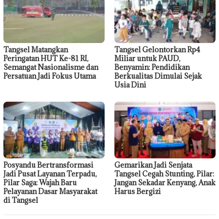
Tangsel Matangkan
Tangsel Gelontorkan Rp4
Peringatan HUT Ke-81 RI,
Miliar untuk PAUD,
Semangat Nasionalisme dan
Benyamin: Pendidikan
Persatuan Jadi Fokus Utama
Berkualitas Dimulai Sejak
Usia Dini
Posyandu Bertransformasi
Gemarikan Jadi Senjata
Jadi Pusat Layanan Terpadu,
Tangsel Cegah Stunting, Pilar:
Pilar Saga: Wajah Baru
Jangan Sekadar Kenyang, Anak
Pelayanan Dasar Masyarakat
Harus Bergizi
di Tangsel