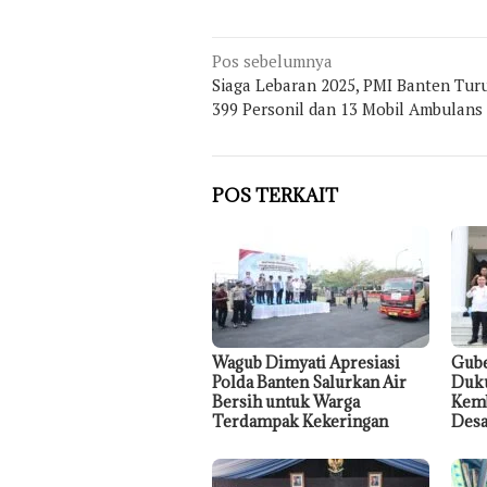
Navigasi
Pos sebelumnya
pos
Siaga Lebaran 2025, PMI Banten Tur
399 Personil dan 13 Mobil Ambulans
POS TERKAIT
Wagub Dimyati Apresiasi
Gube
Polda Banten Salurkan Air
Duku
Bersih untuk Warga
Kemb
Terdampak Kekeringan
Desa