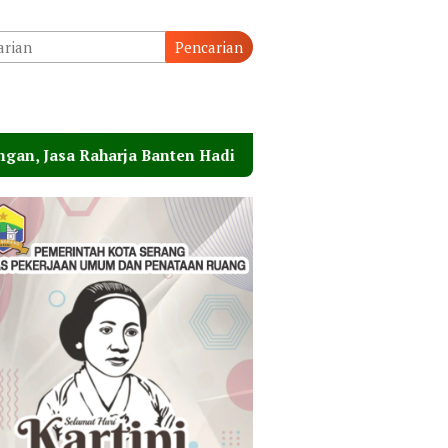
Pencarian
Banten Hadiri Peresmian Sterilisasi Pelabuhan Merak