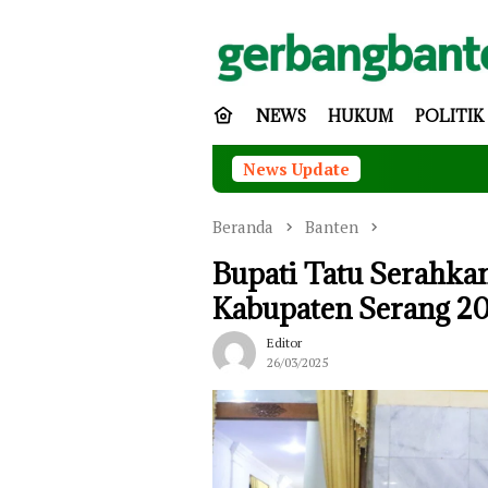
Loncat
ke
konten
NEWS
HUKUM
POLITIK
News Update
Tingkatka
Beranda
Banten
Bupati Tatu Serahk
Kabupaten Serang 2
Editor
26/03/2025