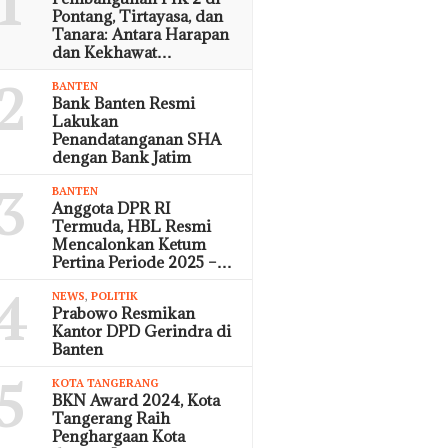
1
Pontang, Tirtayasa, dan
Tanara: Antara Harapan
dan Kekhawat…
2
BANTEN
Bank Banten Resmi
Lakukan
Penandatanganan SHA
dengan Bank Jatim
3
BANTEN
Anggota DPR RI
Termuda, HBL Resmi
Mencalonkan Ketum
Pertina Periode 2025 –…
4
NEWS
,
POLITIK
Prabowo Resmikan
Kantor DPD Gerindra di
Banten
5
KOTA TANGERANG
BKN Award 2024, Kota
Tangerang Raih
Penghargaan Kota