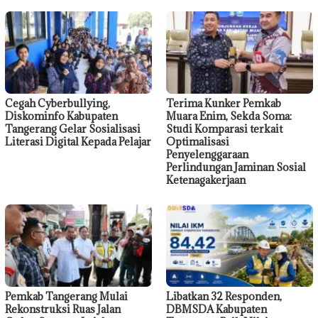
Cegah Cyberbullying,
Terima Kunker Pemkab
Diskominfo Kabupaten
Muara Enim, Sekda Soma:
Tangerang Gelar Sosialisasi
Studi Komparasi terkait
Literasi Digital Kepada Pelajar
Optimalisasi
Penyelenggaraan
Perlindungan Jaminan Sosial
Ketenagakerjaan
Pemkab Tangerang Mulai
Libatkan 32 Responden,
Rekonstruksi Ruas Jalan
DBMSDA Kabupaten