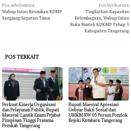
Navigasi
Pos sebelumnya
Pos berikutnya
pos
Wabup Intan Resmikan KDMP
Tingkatkan Kapasitas
Sangiang Sepatan Timur
Kelembagaan, Wabup Intan
Buka Bimtek KDKMP Tahap 3
Kabupaten Tangerang
POS TERKAIT
Perkuat Kinerja Organisasi
Bupati Maesyal Apresiasi
dan Pelayanan Publik, Bupati
Gebyar Bakti Sosial dan
Maesyal: Lantik Enam Pejabat
UMKM RW 05 Perum Pondok
Pimpinan Tinggi Pratama
Rejeki Kutabaru Tangerang
Pemkab Tangerang