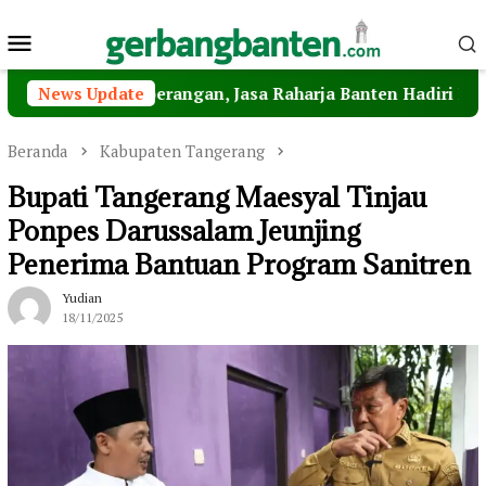
Loncat
Menu
ke
konten
Mobile
nyeberangan, Jasa Raharja Banten Hadiri Peresmian Steri
News Update
Beranda
Kabupaten Tangerang
Bupati Tangerang Maesyal Tinjau
Ponpes Darussalam Jeunjing
Penerima Bantuan Program Sanitren
Yudian
18/11/2025