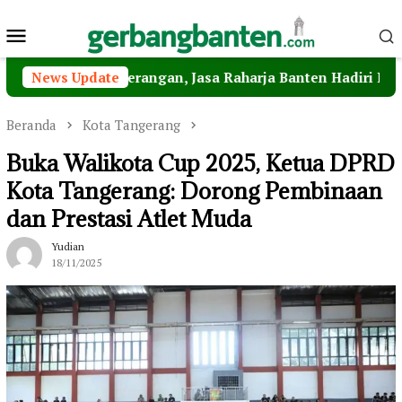
Loncat
Menu
ke
konten
Mobile
Penyeberangan, Jasa Raharja Banten Hadiri Peresmian Ste
News Update
Beranda
Kota Tangerang
Buka Walikota Cup 2025, Ketua DPRD
Kota Tangerang: Dorong Pembinaan
dan Prestasi Atlet Muda
Yudian
18/11/2025