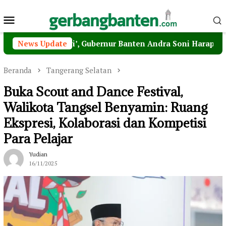
Loncat
Menu
ke
konten
Mobile
hari Pagi’, Gubernur Banten Andra Soni Harap MPI Jadi Je
News Update
Beranda
Tangerang Selatan
Buka Scout and Dance Festival,
Walikota Tangsel Benyamin: Ruang
Ekspresi, Kolaborasi dan Kompetisi
Para Pelajar
Yudian
16/11/2025