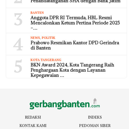
Penandatanganan SHA dengan Bank Jatim
3
BANTEN
Anggota DPR RI Termuda, HBL Resmi
Mencalonkan Ketum Pertina Periode 2025
–…
4
NEWS
,
POLITIK
Prabowo Resmikan Kantor DPD Gerindra
di Banten
5
KOTA TANGERANG
BKN Award 2024, Kota Tangerang Raih
Penghargaan Kota dengan Layanan
Kepegawaian …
REDAKSI
INDEKS
KONTAK KAMI
PEDOMAN SIBER