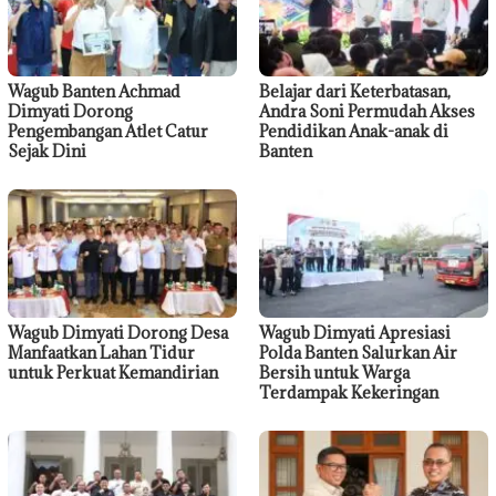
Wagub Banten Achmad
Belajar dari Keterbatasan,
Dimyati Dorong
Andra Soni Permudah Akses
Pengembangan Atlet Catur
Pendidikan Anak-anak di
Sejak Dini
Banten
Wagub Dimyati Dorong Desa
Wagub Dimyati Apresiasi
Manfaatkan Lahan Tidur
Polda Banten Salurkan Air
untuk Perkuat Kemandirian
Bersih untuk Warga
Terdampak Kekeringan