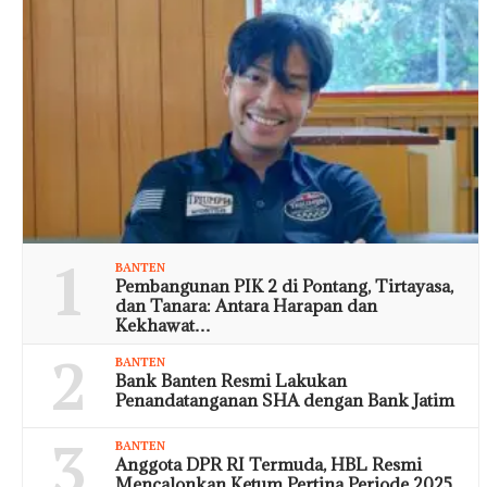
1
BANTEN
Pembangunan PIK 2 di Pontang, Tirtayasa,
dan Tanara: Antara Harapan dan
Kekhawat…
2
BANTEN
Bank Banten Resmi Lakukan
Penandatanganan SHA dengan Bank Jatim
3
BANTEN
Anggota DPR RI Termuda, HBL Resmi
Mencalonkan Ketum Pertina Periode 2025