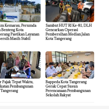
im Kemarau, Perumda
Sambut HUT RI Ke-81, DLH
a Benteng Kota
Gencarkan Operasi
erang Pastikan Layanan
Pembersihan Median Jalan
Bersih Masih Stabil
Kota Tangerang
r Pajak Tepat Waktu,
Bappeda Kota Tangerang
katan Pembangunan
Gerak Cepat Susun
 Tangerang
Perencanaan Pembangunan
Sekolah Rakyat