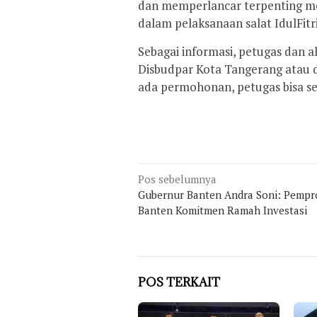
dan memperlancar terpenting m
dalam pelaksanaan salat IdulFitri
Sebagai informasi, petugas dan a
Disbudpar Kota Tangerang atau d
ada permohonan, petugas bisa seg
Navigasi
Pos sebelumnya
pos
Gubernur Banten Andra Soni: Pempr
Banten Komitmen Ramah Investasi
POS TERKAIT