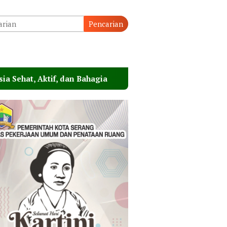
Pencarian
, dan Bahagia
Wagub Dimyati Apresiasi Polda Bante