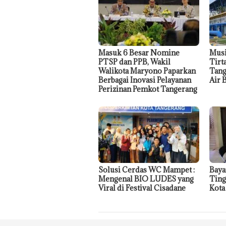
Masuk 6 Besar Nomine
Mus
PTSP dan PPB, Wakil
Tirt
Walikota Maryono Paparkan
Tang
Berbagai Inovasi Pelayanan
Air 
Perizinan Pemkot Tangerang
Solusi Cerdas WC Mampet :
Baya
Mengenal BIO LUDES yang
Ting
Viral di Festival Cisadane
Kota