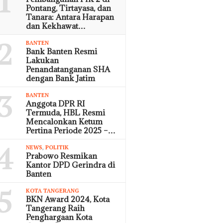
1
Pontang, Tirtayasa, dan
Tanara: Antara Harapan
dan Kekhawat…
2
BANTEN
Bank Banten Resmi
Lakukan
Penandatanganan SHA
dengan Bank Jatim
3
BANTEN
Anggota DPR RI
Termuda, HBL Resmi
Mencalonkan Ketum
Pertina Periode 2025 –…
4
NEWS
,
POLITIK
Prabowo Resmikan
Kantor DPD Gerindra di
Banten
5
KOTA TANGERANG
BKN Award 2024, Kota
Tangerang Raih
Penghargaan Kota