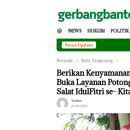
Loncat
ke
konten
NEWS
HUKUM
POLITIK
News Update
Pemkot Ta
Beranda
Kota Tangerang
Berikan Kenyamanan
Buka Layanan Potong
Salat IdulFitri se- K
Yudian
26/03/2025