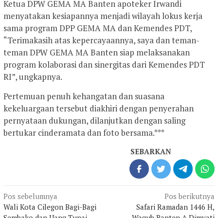
Ketua DPW GEMA MA Banten apoteker Irwandi
menyatakan kesiapannya menjadi wilayah lokus kerja
sama program DPP GEMA MA dan Kemendes PDT,
“Terimakasih atas kepercayaannya, saya dan teman-
teman DPW GEMA MA Banten siap melaksanakan
program kolaborasi dan sinergitas dari Kemendes PDT
RI”, ungkapnya.
Pertemuan penuh kehangatan dan suasana
kekeluargaan tersebut diakhiri dengan penyerahan
pernyataan dukungan, dilanjutkan dengan saling
bertukar cinderamata dan foto bersama.***
SEBARKAN
Navigasi
Pos sebelumnya
Pos berikutnya
pos
Wali Kota Cilegon Bagi-Bagi
Safari Ramadan 1446 H,
Sembako dan Uang Tunai,
Wagub Banten A Dimyati