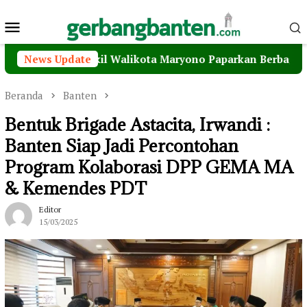
Loncat
Menu
ke
konten
Mobile
, Wakil Walikota Maryono Paparkan Berbagai Inovasi Pel
News Update
Beranda
Banten
Bentuk Brigade Astacita, Irwandi :
Banten Siap Jadi Percontohan
Program Kolaborasi DPP GEMA MA
& Kemendes PDT
Editor
15/03/2025