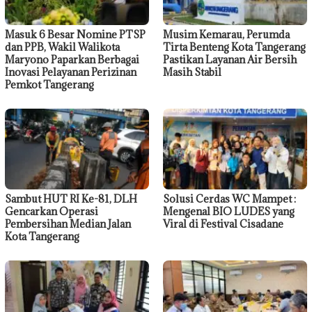
Masuk 6 Besar Nomine PTSP
Musim Kemarau, Perumda
dan PPB, Wakil Walikota
Tirta Benteng Kota Tangerang
Maryono Paparkan Berbagai
Pastikan Layanan Air Bersih
Inovasi Pelayanan Perizinan
Masih Stabil
Pemkot Tangerang
Sambut HUT RI Ke-81, DLH
Solusi Cerdas WC Mampet :
Gencarkan Operasi
Mengenal BIO LUDES yang
Pembersihan Median Jalan
Viral di Festival Cisadane
Kota Tangerang