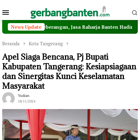
Loncat
Menu
ke
konten
Mobile
enyeberangan, Jasa Raharja Banten Hadiri Peresmian Ster
News Update
Beranda
Kota Tangerang
Apel Siaga Bencana, Pj Bupati
Kabupaten Tangerang: Kesiapsiagaan
dan Sinergitas Kunci Keselamatan
Masyarakat
Yudian
18/11/2024