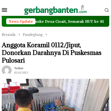
Loncat
Menu
ke
konten
Mobile
 Lomba Karaoke Desa Cisait, Semarak HUT ke-81 RI Makin M
News Update
Beranda
Pandeglang
Anggota Koramil 0112/Jiput,
Donorkan Darahnya Di Puskesmas
Pulosari
Yudian
02/01/2025