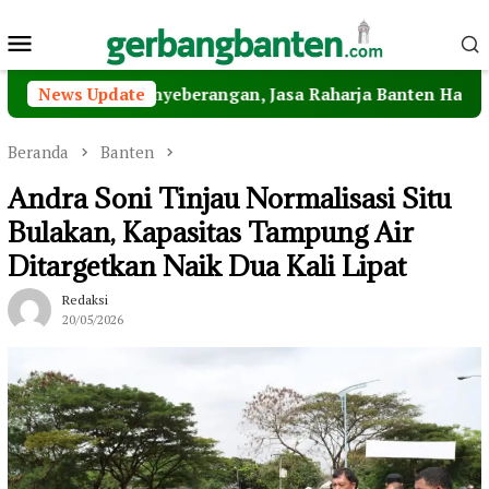
Loncat
Menu
ke
konten
Mobile
n Penyeberangan, Jasa Raharja Banten Hadiri Peresmian S
News Update
Beranda
Banten
Andra Soni Tinjau Normalisasi Situ
Bulakan, Kapasitas Tampung Air
Ditargetkan Naik Dua Kali Lipat
Redaksi
20/05/2026