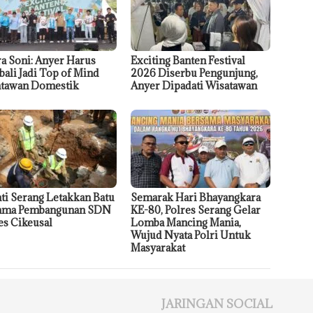
a Soni: Anyer Harus
Exciting Banten Festival
ali Jadi Top of Mind
2026 Diserbu Pengunjung,
tawan Domestik
Anyer Dipadati Wisatawan
ti Serang Letakkan Batu
Semarak Hari Bhayangkara
tama Pembangunan SDN
KE-80, Polres Serang Gelar
es Cikeusal
Lomba Mancing Mania,
Wujud Nyata Polri Untuk
Masyarakat
JARINGAN SOCIAL