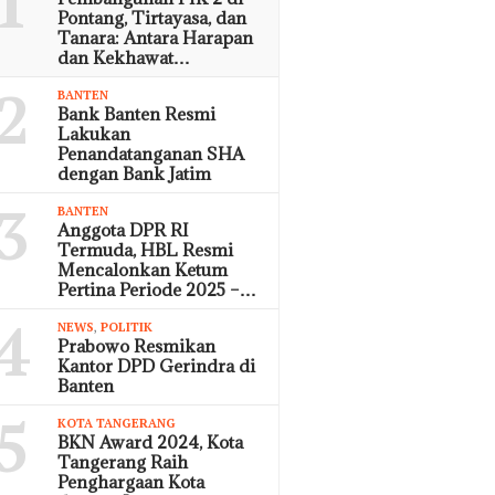
1
Pontang, Tirtayasa, dan
Tanara: Antara Harapan
dan Kekhawat…
2
BANTEN
Bank Banten Resmi
Lakukan
Penandatanganan SHA
dengan Bank Jatim
3
BANTEN
Anggota DPR RI
Termuda, HBL Resmi
Mencalonkan Ketum
Pertina Periode 2025 –…
4
NEWS
,
POLITIK
Prabowo Resmikan
Kantor DPD Gerindra di
Banten
5
KOTA TANGERANG
BKN Award 2024, Kota
Tangerang Raih
Penghargaan Kota