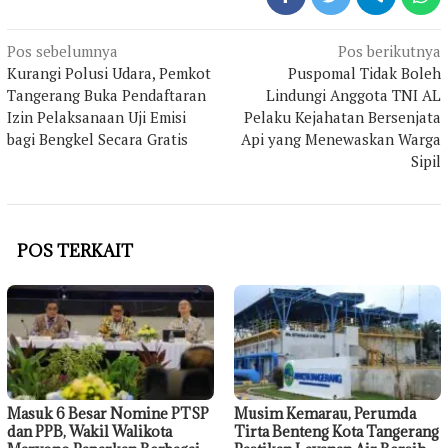
Navigasi
Pos sebelumnya
Pos berikutnya
pos
Kurangi Polusi Udara, Pemkot
Puspomal Tidak Boleh
Tangerang Buka Pendaftaran
Lindungi Anggota TNI AL
Izin Pelaksanaan Uji Emisi
Pelaku Kejahatan Bersenjata
bagi Bengkel Secara Gratis
Api yang Menewaskan Warga
Sipil
POS TERKAIT
Masuk 6 Besar Nomine PTSP
Musim Kemarau, Perumda
dan PPB, Wakil Walikota
Tirta Benteng Kota Tangerang