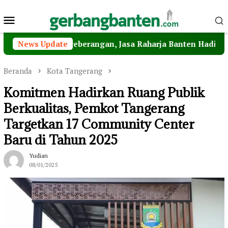
Loncat
Menu
ke
konten
Mobile
n Penyeberangan, Jasa Raharja Banten Hadiri Peresmian S
News Update
Beranda
Kota Tangerang
Komitmen Hadirkan Ruang Publik
Berkualitas, Pemkot Tangerang
Targetkan 17 Community Center
Baru di Tahun 2025
Yudian
08/01/2025