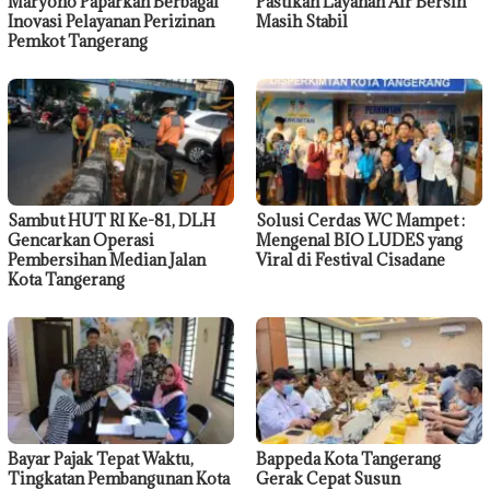
Maryono Paparkan Berbagai
Pastikan Layanan Air Bersih
Inovasi Pelayanan Perizinan
Masih Stabil
Pemkot Tangerang
Sambut HUT RI Ke-81, DLH
Solusi Cerdas WC Mampet :
Gencarkan Operasi
Mengenal BIO LUDES yang
Pembersihan Median Jalan
Viral di Festival Cisadane
Kota Tangerang
Bayar Pajak Tepat Waktu,
Bappeda Kota Tangerang
Tingkatan Pembangunan Kota
Gerak Cepat Susun